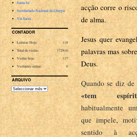
Santa Sé
acção corre o risc
Secretariado Nacional da Liturgia
de alma.
Via Sacra
CONTADOR
Jesus quer evang
Leituras Hoje:
118
palavras mas sobr
Total de visitas:
172916
Visitas hoje:
117
Deus.
Visitantes online:
0
ARQUIVO
Quando se diz de
«tem espírit
habitualmente u
que impele, moti
sentido à ac