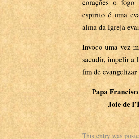
corações o fogo
espírito é uma ev
alma da Igreja eva
Invoco uma vez ma
sacudir, impelir a
fim de evangelizar 
apa Francis
P
Joie de l
This entry was post