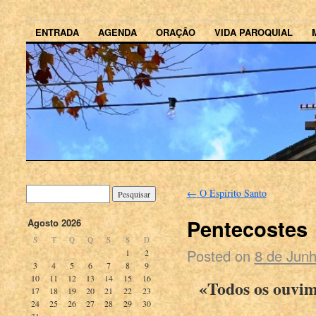
ENTRADA
AGENDA
ORAÇÃO
VIDA PAROQUIAL
←
O Espírito Santo
Pentecostes
Agosto 2026
S
T
Q
Q
S
S
D
Posted on
8 de Jun
1
2
3
4
5
6
7
8
9
10
11
12
13
14
15
16
«Todos os ouvim
17
18
19
20
21
22
23
24
25
26
27
28
29
30
31