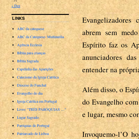
« Dez
Evangelizadores 
LINKS
ABC da catequese
abrem sem medo 
ABC da Catequese- Multimédia
Espírito faz os A
Agência Ecclesia
Bíblia para crianças
anunciadores da
Bíblia Sagrada
entender na própri
Capelinha das Aparições
Catecismo da Igreja Católica
Diocese do Funchal
Além disso, o Espí
Evangelho do dia
do Evangelho com 
Igreja Católica em Portugal
Livro: "TRÊS PARÓQUIAS …"
e lugar, mesmo con
Lugar Sagrado
Paróquias de Portugal
Invoquemo-l’O ho
Patriarcado de Lisboa