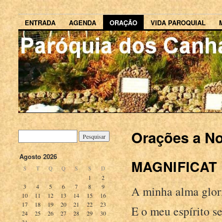
ENTRADA
AGENDA
ORAÇÃO
VIDA PAROQUIAL
Orações a N
Agosto 2026
MAGNIFICAT
S
T
Q
Q
S
S
D
1
2
3
4
5
6
7
8
9
A minha alma glori
10
11
12
13
14
15
16
17
18
19
20
21
22
23
E o meu espírito s
24
25
26
27
28
29
30
31