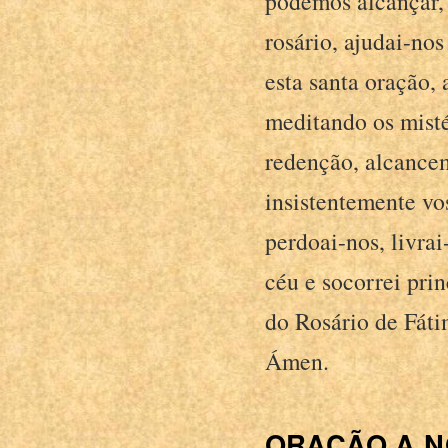
podemos alcançar,
rosário, ajudai-no
esta santa oração, 
meditando os misté
redenção, alcance
insistentemente vo
perdoai-nos, livrai
céu e socorrei pri
do Rosário de Fáti
Ámen.
ORAÇÃO A N