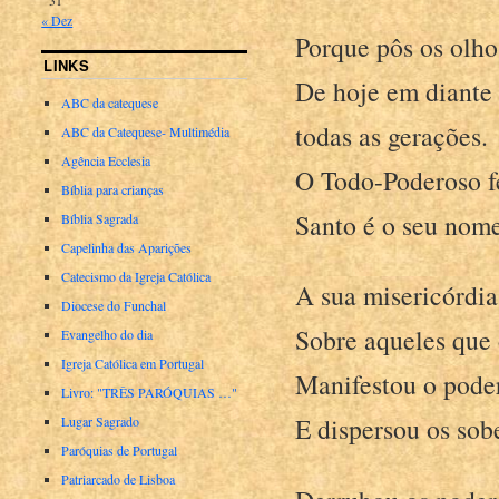
« Dez
Porque pôs os olho
LINKS
De hoje em diante
ABC da catequese
todas as gerações.
ABC da Catequese- Multimédia
Agência Ecclesia
O Todo-Poderoso f
Bíblia para crianças
Santo é o seu nome
Bíblia Sagrada
Capelinha das Aparições
Catecismo da Igreja Católica
A sua misericórdia
Diocese do Funchal
Sobre aqueles que
Evangelho do dia
Igreja Católica em Portugal
Manifestou o poder
Livro: "TRÊS PARÓQUIAS …"
E dispersou os sob
Lugar Sagrado
Paróquias de Portugal
Patriarcado de Lisboa