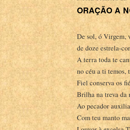
ORAÇÃO A N
De sol, ó Virgem, v
de doze estrela-co
A terra toda te ca
no céu a ti temos, 
Fiel conserva os fi
Brilha na treva da
Ao pecador auxilia,
Com teu manto mat
Louvor à excelsa T