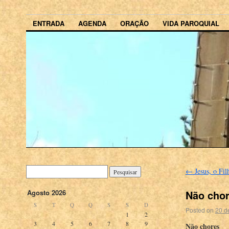
ENTRADA
AGENDA
ORAÇÃO
VIDA PAROQUIAL
←
Jesus, o Fi
Não cho
Agosto 2026
S
T
Q
Q
S
S
D
Posted on
20 d
1
2
3
4
5
6
7
8
9
Não chores