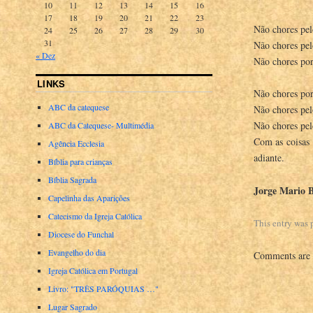
10
11
12
13
14
15
16
17
18
19
20
21
22
23
Não chores pelo
24
25
26
27
28
29
30
31
Não chores pel
« Dez
Não chores por
LINKS
Não chores por
ABC da catequese
Não chores pelo
Não chores pelo
ABC da Catequese- Multimédia
Com as coisas 
Agência Ecclesia
adiante.
Bíblia para crianças
Bíblia Sagrada
Jorge Mario B
Capelinha das Aparições
Catecismo da Igreja Católica
This entry was 
Diocese do Funchal
Evangelho do dia
Comments are 
Igreja Católica em Portugal
Livro: "TRÊS PARÓQUIAS …"
Lugar Sagrado