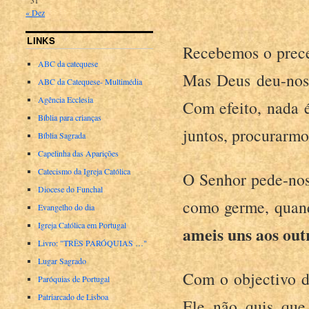
« Dez
LINKS
Recebemos o prece
ABC da catequese
Mas Deus deu-nos 
ABC da Catequese- Multimédia
Agência Ecclesia
Com efeito, nada 
Bíblia para crianças
juntos, procurarmo
Bíblia Sagrada
Capelinha das Aparições
Catecismo da Igreja Católica
O Senhor pede-nos,
Diocese do Funchal
como germe, quan
Evangelho do dia
Igreja Católica em Portugal
ameis uns aos outr
Livro: "TRÊS PARÓQUIAS …"
Lugar Sagrado
Com o objectivo de
Paróquias de Portugal
Patriarcado de Lisboa
Ele não quis que