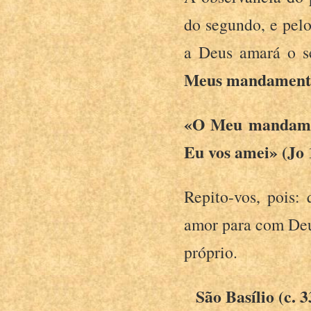
do segundo, e pel
a Deus amará o 
Meus
mandament
«O Meu mandamen
Eu vos amei»
(Jo 
Repito-vos, pois
amor para com Deu
próprio.
São Basílio (c. 