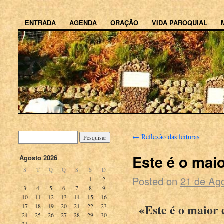
ENTRADA
AGENDA
ORAÇÃO
VIDA PAROQUIAL
←
Reflexão das leituras
Este é o mai
Agosto 2026
S
T
Q
Q
S
S
D
Posted on
21 de Ag
1
2
3
4
5
6
7
8
9
10
11
12
13
14
15
16
«Este é o maior
17
18
19
20
21
22
23
24
25
26
27
28
29
30
31