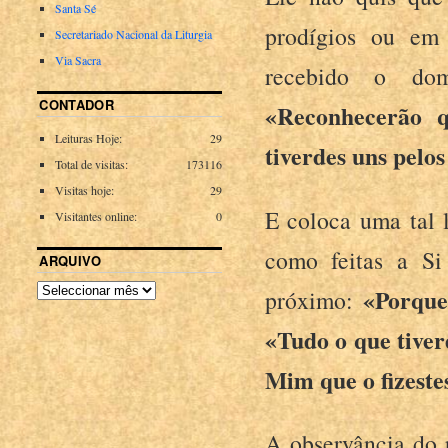
Santa Sé
prodígios ou em 
Secretariado Nacional da Liturgia
Via Sacra
recebido o dom
CONTADOR
«Reconhecerão q
Leituras Hoje:
29
tiverdes uns pelos
Total de visitas:
173116
Visitas hoje:
29
E coloca uma tal 
Visitantes online:
0
como feitas a S
ARQUIVO
«Porque
próximo:
«Tudo o que tiver
Mim que o fizeste
A observância do 