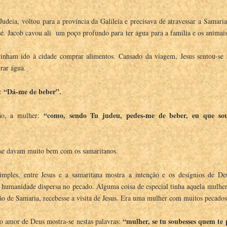
 Judeia, voltou para a província da Galileia e precisava de atravessar a Samar
osé. Jacob cavou ali um poço profundo para ter água para a família e os animai
tinham ido à cidade comprar alimentos. Cansado da viagem, Jesus sentou-se
rar água.
“Dá-me de beber”.
s:
“
como, sendo Tu judeu, pedes-me de beber, eu que s
tão, a mulher:
 se davam muito bem com os samaritanos.
simples, entre Jesus e a samaritana mostra a intenção e os desígnios de 
 humanidade dispersa no pecado. Alguma coisa de especial tinha aquela mulher
ão de Samaria, recebesse a visita de Jesus. Era uma mulher com muitos pecados
“
mulher, se tu soubesses quem te 
 amor de Deus mostra-se nestas palavras: