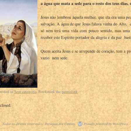
a água que mata a sede para o resto dos teus dias,
Jesus não lembrou àquela mulher, que ela era uma pec
salvação. A água de que Jesus falava vinha do Alto, 
só nem terá uma vida com pouco sentido, mas uma f
receber este Espírito portador da alegria e da paz bas
Quem aceita Jesus e se arrepende de coração, tem a p
vazio nem sede.
posted in
Sem categoria
. Bookmark the
permalink
.
closed.
Todos os direitos reservados:
Paróquia dos Canhas
.
Proudly powered by WordPress.