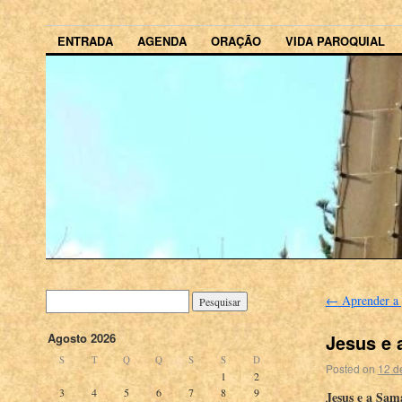
ENTRADA
AGENDA
ORAÇÃO
VIDA PAROQUIAL
←
Aprender a 
Jesus e 
Agosto 2026
S
T
Q
Q
S
S
D
Posted on
12 d
1
2
3
4
5
6
7
8
9
Jesus e a Sam