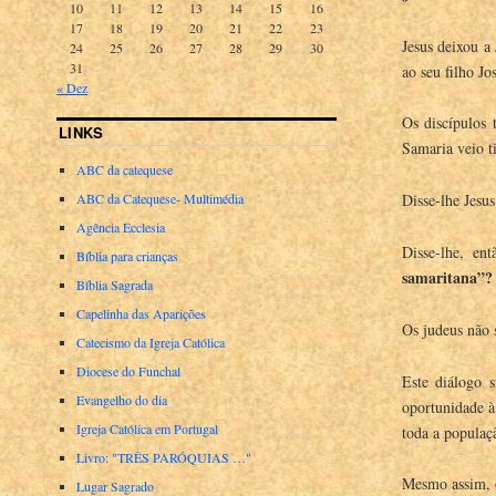
10
11
12
13
14
15
16
17
18
19
20
21
22
23
Jesus deixou a
24
25
26
27
28
29
30
31
ao seu filho J
« Dez
Os discípulos 
LINKS
Samaria veio ti
ABC da catequese
ABC da Catequese- Multimédia
Disse-lhe Jesu
Agência Ecclesia
Disse-lhe, en
Bíblia para crianças
samaritana”
?
Bíblia Sagrada
Capelinha das Aparições
Os judeus não
Catecismo da Igreja Católica
Diocese do Funchal
Este diálogo 
Evangelho do dia
oportunidade à
Igreja Católica em Portugal
toda a populaç
Livro: "TRÊS PARÓQUIAS …"
Mesmo assim, o
Lugar Sagrado