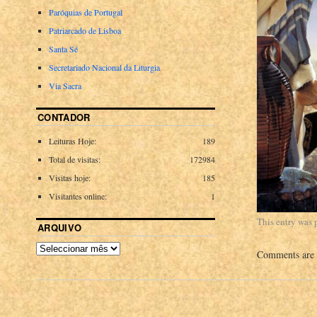
Paróquias de Portugal
Patriarcado de Lisboa
Santa Sé
Secretariado Nacional da Liturgia
Via Sacra
CONTADOR
Leituras Hoje:
189
Total de visitas:
172984
Visitas hoje:
185
Visitantes online:
1
This entry was 
ARQUIVO
Comments are 