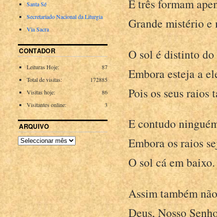
E três formam ape
Santa Sé
Secretariado Nacional da Liturgia
Grande mistério e 
Via Sacra
CONTADOR
O sol é distinto do
Leituras Hoje:
87
Embora esteja a el
Total de visitas:
172885
Pois os seus raios 
Visitas hoje:
86
Visitantes online:
3
E contudo ninguém 
ARQUIVO
Embora os raios s
O sol cá em baixo.
Assim também não 
Deus, Nosso Senho