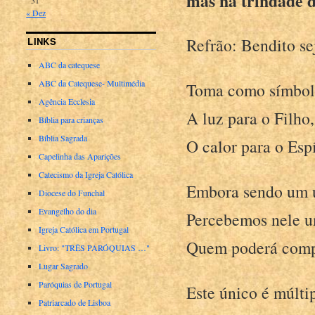
mas na trindade d
« Dez
Refrão: Bendito se
LINKS
ABC da catequese
ABC da Catequese- Multimédia
Toma como símbolos
Agência Ecclesia
A luz para o Filho,
Bíblia para crianças
Bíblia Sagrada
O calor para o Espí
Capelinha das Aparições
Catecismo da Igreja Católica
Embora sendo um ú
Diocese do Funchal
Evangelho do dia
Percebemos nele u
Igreja Católica em Portugal
Quem poderá compr
Livro: "TRÊS PARÓQUIAS …"
Lugar Sagrado
Paróquias de Portugal
Este único é múlti
Patriarcado de Lisboa