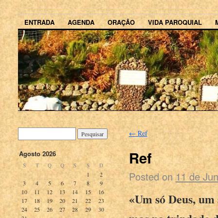
ENTRADA
AGENDA
ORAÇÃO
VIDA PAROQUIAL
←
Ref
Ref
Agosto 2026
S
T
Q
Q
S
S
D
Posted on
11 de Ju
1
2
3
4
5
6
7
8
9
10
11
12
13
14
15
16
«Um só Deus, um s
17
18
19
20
21
22
23
24
25
26
27
28
29
30
31