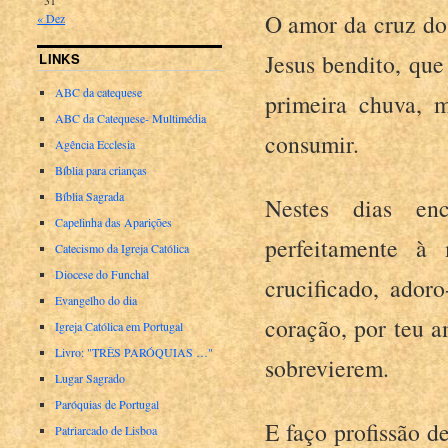
O amor da cruz do
« Dez
Jesus bendito, que
LINKS
ABC da catequese
primeira chuva, 
ABC da Catequese- Multimédia
consumir.
Agência Ecclesia
Bíblia para crianças
Bíblia Sagrada
Nestes dias enc
Capelinha das Aparições
perfeitamente à
Catecismo da Igreja Católica
Diocese do Funchal
crucificado, ado
Evangelho do dia
coração, por teu a
Igreja Católica em Portugal
Livro: "TRÊS PARÓQUIAS …"
sobrevierem.
Lugar Sagrado
Paróquias de Portugal
E faço profissão d
Patriarcado de Lisboa