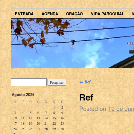
ENTRADA
AGENDA
ORAÇÃO
VIDA PAROQUIAL
←
Ref
Ref
Agosto 2026
S
T
Q
Q
S
S
D
Posted on
19 de Ju
1
2
3
4
5
6
7
8
9
10
11
12
13
14
15
16
17
18
19
20
21
22
23
24
25
26
27
28
29
30
31