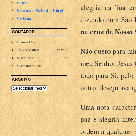
Santa Sé
alegria na Tua cr
Secretariado Nacional da Liturgia
dizendo com São 
Via Sacra
na cruz de Nosso
CONTADOR
Leituras Hoje:
190
Não quero para mim
Total de visitas:
172985
Visitas hoje:
186
meu Senhor Jesus 
Visitantes online:
0
todo para Si, pelo
ARQUIVO
outro, desejo avanç
Uma nota caracterí
paz e alegria inte
ordem a qualquer s