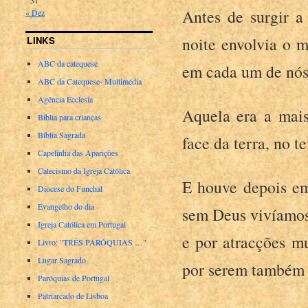
Antes de surgir a
« Dez
noite envolvia o 
LINKS
ABC da catequese
em cada um de nós 
ABC da Catequese- Multimédia
Agência Ecclesia
Aquela era a mais
Bíblia para crianças
Bíblia Sagrada
face da terra, no 
Capelinha das Aparições
Catecismo da Igreja Católica
E houve depois em
Diocese do Funchal
Evangelho do dia
sem Deus vivíamos
Igreja Católica em Portugal
e por atracções m
Livro: "TRÊS PARÓQUIAS …"
Lugar Sagrado
por serem também o
Paróquias de Portugal
Patriarcado de Lisboa