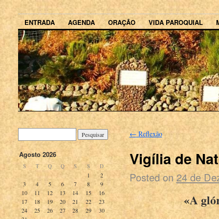
ENTRADA
AGENDA
ORAÇÃO
VIDA PAROQUIAL
←
Reflexão
Vigília de Nat
Agosto 2026
S
T
Q
Q
S
S
D
Posted on
24 de De
1
2
3
4
5
6
7
8
9
10
11
12
13
14
15
16
«A gló
17
18
19
20
21
22
23
24
25
26
27
28
29
30
31