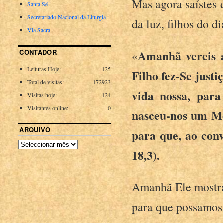
Mas agora saístes d
Santa Sé
Secretariado Nacional da Liturgia
da luz, filhos do di
Via Sacra
Amanhã vereis a
CONTADOR
«
Leituras Hoje:
125
Filho fez-Se just
Total de visitas:
172923
vida nossa, par
Visitas hoje:
124
Visitantes online:
0
nasceu-nos um Men
ARQUIVO
para que, ao con
18,3).
Amanhã Ele mostrar
para que possamos,