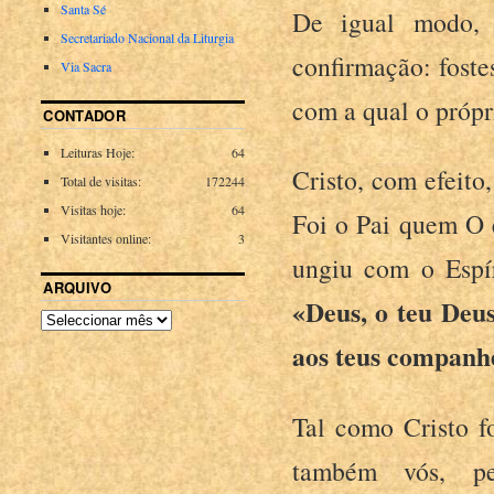
Santa Sé
De igual modo, 
Secretariado Nacional da Liturgia
confirmação: foste
Via Sacra
com a qual o própri
CONTADOR
Leituras Hoje:
64
Cristo, com efeito
Total de visitas:
172244
Visitas hoje:
64
Foi o Pai quem O 
Visitantes online:
3
ungiu com o Espír
ARQUIVO
«Deus, o teu Deus
aos teus companh
Tal como Cristo fo
também vós, pel