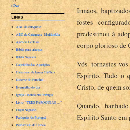
« Dez
Irmãos, baptizado
LINKS
fostes configur
ABC da catequese
predestinou à ado
ABC da Catequese- Multimédia
Agência Ecclesia
corpo glorioso de C
Bíblia para crianças
Bíblia Sagrada
Vós tornastes-vo
Capelinha das Aparições
Catecismo da Igreja Católica
Espírito. Tudo o
Diocese do Funchal
Cristo, de quem so
Evangelho do dia
Igreja Católica em Portugal
Livro: "TRÊS PARÓQUIAS …"
Quando, banhado 
Lugar Sagrado
Espírito Santo em 
Paróquias de Portugal
Patriarcado de Lisboa