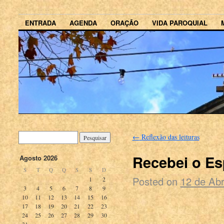
ENTRADA
AGENDA
ORAÇÃO
VIDA PAROQUIAL
←
Reflexão das leituras
Recebei o Es
Agosto 2026
S
T
Q
Q
S
S
D
Posted on
12 de Abr
1
2
3
4
5
6
7
8
9
10
11
12
13
14
15
16
17
18
19
20
21
22
23
24
25
26
27
28
29
30
31