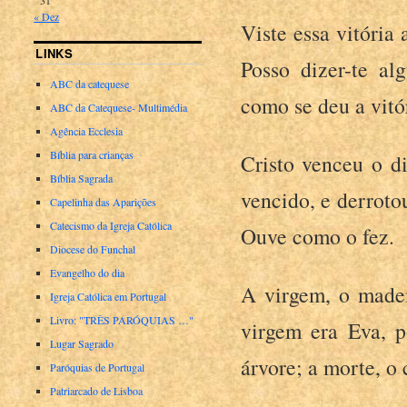
« Dez
Viste essa vitória
LINKS
Posso dizer-te a
ABC da catequese
como se deu a vitór
ABC da Catequese- Multimédia
Agência Ecclesia
Bíblia para crianças
Cristo venceu o d
Bíblia Sagrada
vencido, e derroto
Capelinha das Aparições
Catecismo da Igreja Católica
Ouve como o fez.
Diocese do Funchal
Evangelho do dia
A virgem, o madei
Igreja Católica em Portugal
Livro: "TRÊS PARÓQUIAS …"
virgem era Eva, p
Lugar Sagrado
árvore; a morte, o
Paróquias de Portugal
Patriarcado de Lisboa