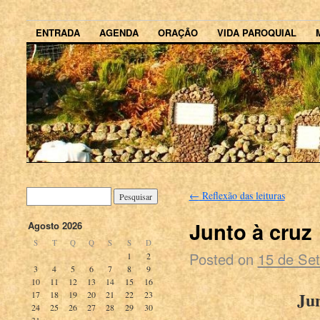
ENTRADA
AGENDA
ORAÇÃO
VIDA PAROQUIAL
←
Reflexão das leituras
Junto à cruz
Agosto 2026
S
T
Q
Q
S
S
D
Posted on
15 de Se
1
2
3
4
5
6
7
8
9
10
11
12
13
14
15
16
Jun
17
18
19
20
21
22
23
24
25
26
27
28
29
30
31