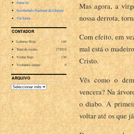
Santa Sé
Mas agora, a virg
Secretariado Nacional da Liturgia
nossa derrota, torn
Via Sacra
CONTADOR
Com efeito, em ve
Leituras Hoje:
140
mal está o madeiro
Total de visitas:
172935
Visitas hoje:
136
Cristo.
Visitantes online:
0
ARQUIVO
Vês como o demó
vencera? Na árvore
o diabo. A primei
voltar até os que j