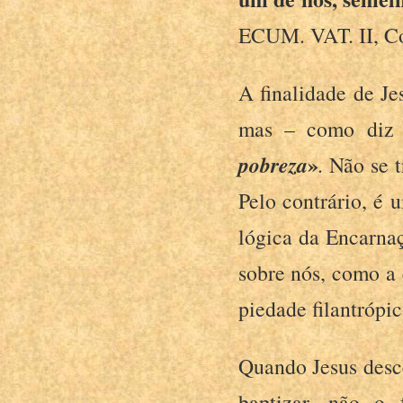
ECUM. VAT. II, Co
A finalidade de Je
mas – como diz
pobreza
»
.
Não se t
Pelo contrário, é 
lógica da Encarnaç
sobre nós, como a
piedade filantrópi
Quando Jesus desce
baptizar, não o 