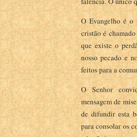
falência. O único 
O Evangelho é o v
cristão é chamado 
que existe o per
nosso pecado e no
feitos para a comu
O Senhor convid
mensagem de miser
de difundir esta b
para consolar os c