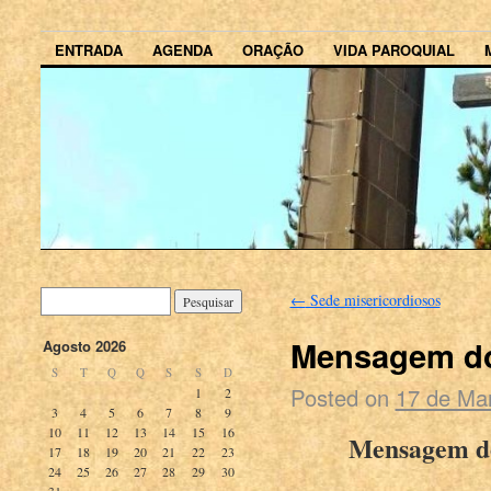
ENTRADA
AGENDA
ORAÇÃO
VIDA PAROQUIAL
←
Sede misericordiosos
Mensagem d
Agosto 2026
S
T
Q
Q
S
S
D
Posted on
17 de Ma
1
2
3
4
5
6
7
8
9
10
11
12
13
14
15
16
Mensagem do
17
18
19
20
21
22
23
24
25
26
27
28
29
30
31