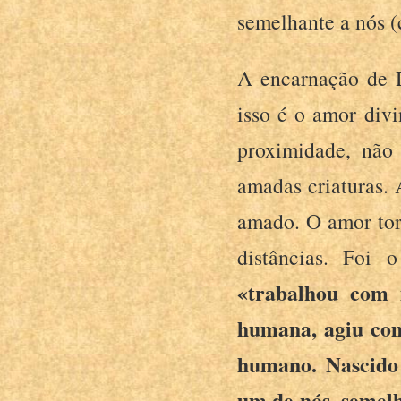
semelhante a nós (
A encarnação de D
isso é o amor div
proximidade, não 
amadas criaturas. 
amado. O amor torn
distâncias. Foi 
«trabalhou com 
humana, agiu co
humano. Nascido
um de nós, semelh