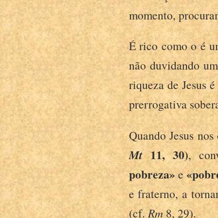
momento, procurand
É rico como o é u
não duvidando um 
riqueza de Jesus é
prerrogativa sober
Quando Jesus nos 
Mt
11, 30)
, con
pobreza»
«pobr
e
e fraterno, a torn
(cf.
Rm
8, 29).