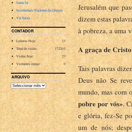
Santa Sé
Jerusalém que pas
Secretariado Nacional da Liturgia
dizem estas palavr
Via Sacra
à pobreza, a uma v
CONTADOR
Leituras Hoje:
23
A graça de Cristo
Total de visitas:
172203
Visitas hoje:
23
Visitantes online:
0
Tais palavras dize
ARQUIVO
Deus não Se reve
mundo, mas com os
pobre por vós»
. C
e glória, fez-Se 
um de nós; desp