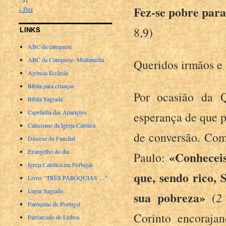
Fez-se pobre par
« Dez
8,9)
LINKS
ABC da catequese
ABC da Catequese- Multimédia
Queridos irmãos e
Agência Ecclesia
Bíblia para crianças
Por ocasião da Q
Bíblia Sagrada
Capelinha das Aparições
esperança de que p
Catecismo da Igreja Católica
de conversão. Com
Diocese do Funchal
Evangelho do dia
«Conheceis
Paulo:
Igreja Católica em Portugal
que, sendo rico, 
Livro: "TRÊS PARÓQUIAS …"
Lugar Sagrado
sua pobreza»
(
2
Paróquias de Portugal
Corinto encoraja
Patriarcado de Lisboa