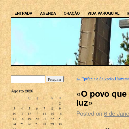
ENTRADA
AGENDA
ORAÇÃO
VIDA PAROQUIAL
←
Epifania e Salvação Universa
«O povo que 
Agosto 2026
S
T
Q
Q
S
S
D
luz»
1
2
3
4
5
6
7
8
9
Posted on
6 de Jane
10
11
12
13
14
15
16
17
18
19
20
21
22
23
24
25
26
27
28
29
30
31