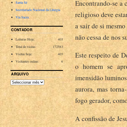
Encontrando-se a
Santa Sé
Secretariado Nacional da Liturgia
religioso deve esta
Via Sacra
a sair de si mesmo
CONTADOR
não cessa de nos s
Leituras Hoje:
403
Total de visitas:
172583
Este respeito de 
Visitas hoje:
403
Visitantes online:
6
o homem se apro
ARQUIVO
imensidão luminosa
aurora, mas torna-
fogo gerador, como
A confissão de Jes