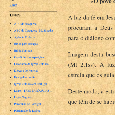
«O povo q
« Dez
LINKS
A luz da fé em Je
ABC da catequese
procuram a Deus e
ABC da Catequese- Multimédia
para o diálogo com 
Agência Ecclesia
Bíblia para crianças
Bíblia Sagrada
Imagem desta busc
Capelinha das Aparições
(Mt 2,1ss). A lu
Catecismo da Igreja Católica
Diocese do Funchal
estrela que os gui
Evangelho do dia
Igreja Católica em Portugal
Deste modo, a estr
Livro: "TRÊS PARÓQUIAS …"
Lugar Sagrado
que têm de se habit
Paróquias de Portugal
Patriarcado de Lisboa